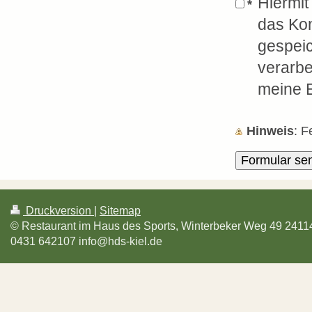
Hiermit
*
das Kon
gespei
verarbe
meine E
Hinweis
: 
Druckversion
|
Sitemap
© Restaurant im Haus des Sports, Winterbeker Weg 49 24114 
0431 642107 info@hds-kiel.de